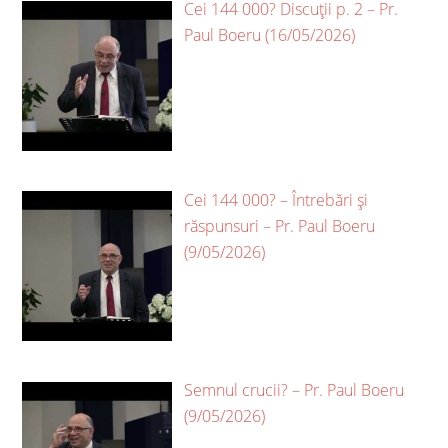
Cei 144 000? Discuții p. 2 – Pr.
Paul Boeru (16/05/2026)
Cei 144 000? – Întrebări și
răspunsuri – Pr. Paul Boeru
(9/05/2026)
Semnul crucii? – Pr. Paul Boeru
(9/05/2026)