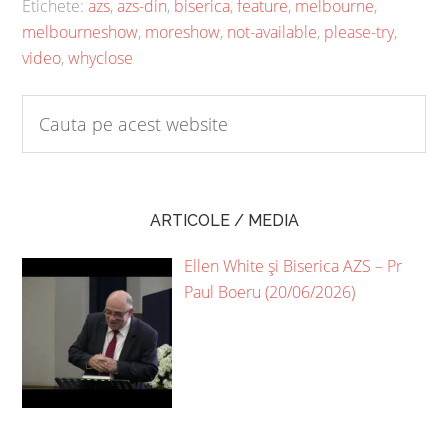
Etichete:
azs
,
azs-din
,
biserica
,
feature
,
melbourne
,
melbourneshow
,
moreshow
,
not-available
,
please-try
,
video
,
whyclose
ARTICOLE / MEDIA
Ellen White și Biserica AZS – Pr
Paul Boeru (20/06/2026)