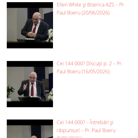
Ellen White și Biserica AZS – Pr
Paul Boeru (20/06/2026)
Cei 144 000? Discuții p. 2 – Pr.
Paul Boeru (16/05/2026)
Cei 144 000? – Întrebări și
răspunsuri – Pr. Paul Boeru