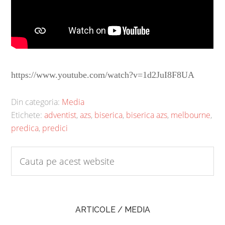
https://www.youtube.com/watch?v=1d2JuI8F8UA
Din categoria:
Media
Etichete:
adventist
,
azs
,
biserica
,
biserica azs
,
melbourne
,
predica
,
predici
ARTICOLE / MEDIA