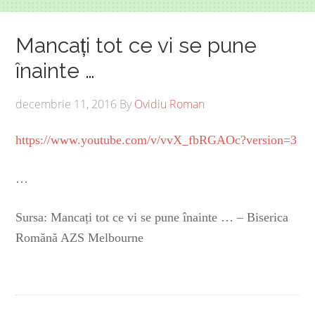
Mancați tot ce vi se pune
înainte …
decembrie 11, 2016
By
Ovidiu Roman
https://www.youtube.com/v/vvX_fbRGAOc?version=3
…
Sursa: Mancați tot ce vi se pune înainte … – Biserica
Romănă AZS Melbourne