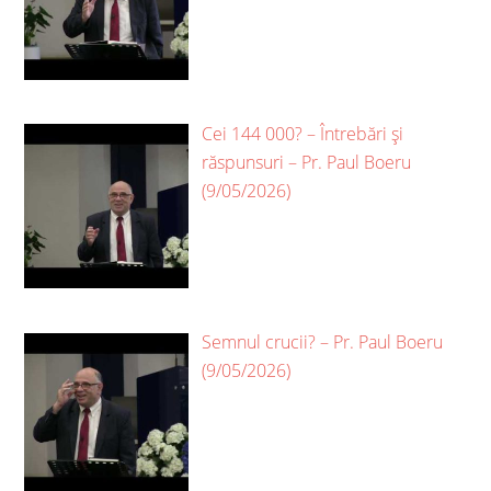
Cei 144 000? – Întrebări și
răspunsuri – Pr. Paul Boeru
(9/05/2026)
Semnul crucii? – Pr. Paul Boeru
(9/05/2026)