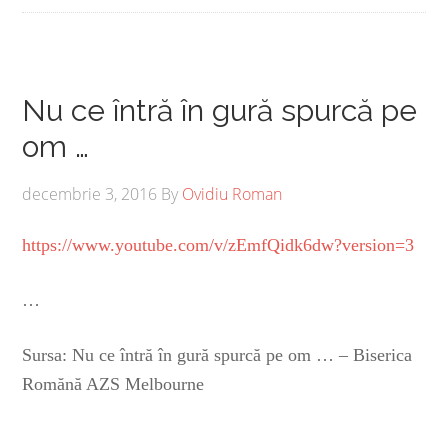
Nu ce întră în gură spurcă pe
om …
decembrie 3, 2016
By
Ovidiu Roman
https://www.youtube.com/v/zEmfQidk6dw?version=3
…
Sursa: Nu ce întră în gură spurcă pe om … – Biserica
Romănă AZS Melbourne