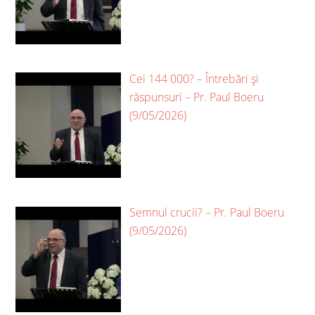
Cei 144 000? – Întrebări și
răspunsuri – Pr. Paul Boeru
(9/05/2026)
Semnul crucii? – Pr. Paul Boeru
(9/05/2026)