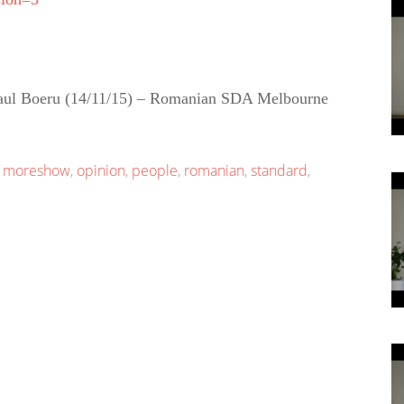
. Paul Boeru (14/11/15) – Romanian SDA Melbourne
,
moreshow
,
opinion
,
people
,
romanian
,
standard
,