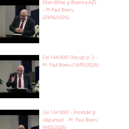
Ellen White și Biserica AZS
– Pr Paul Boeru
(20/06/2026)
Cei 144 000? Discuții p. 2 –
Pr. Paul Boeru (16/05/2026)
Cei 144 000? – Întrebări și
răspunsuri – Pr. Paul Boeru
(9/05/2026)