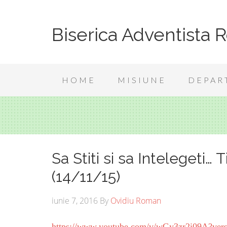
Biserica Adventista 
HOME
MISIUNE
DEPAR
Sa Stiti si sa Intelegeti…
(14/11/15)
iunie 7, 2016
By
Ovidiu Roman
https://www.youtube.com/v/wGy3zr2i09A?ver