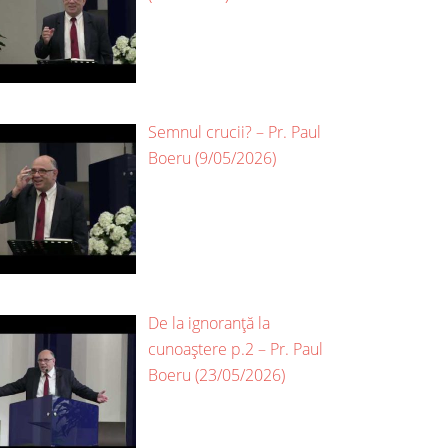
Semnul crucii? – Pr. Paul
Boeru (9/05/2026)
De la ignoranță la
cunoaștere p.2 – Pr. Paul
Boeru (23/05/2026)