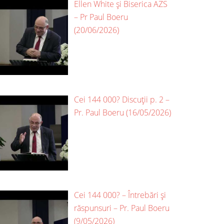
Ellen White și Biserica AZS
– Pr Paul Boeru
(20/06/2026)
Cei 144 000? Discuții p. 2 –
Pr. Paul Boeru (16/05/2026)
Cei 144 000? – Întrebări și
răspunsuri – Pr. Paul Boeru
(9/05/2026)