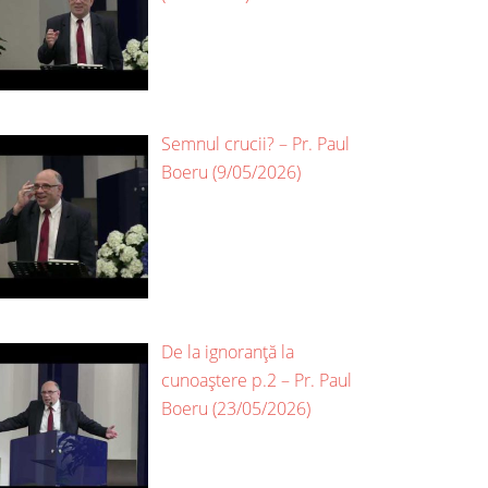
Semnul crucii? – Pr. Paul
Boeru (9/05/2026)
De la ignoranță la
cunoaștere p.2 – Pr. Paul
Boeru (23/05/2026)