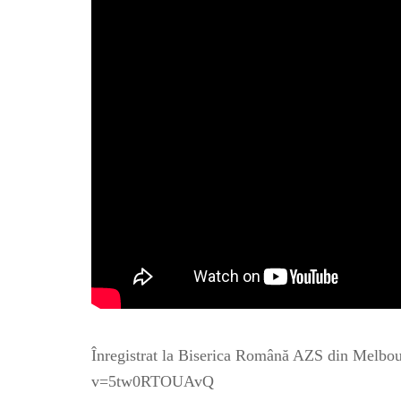
Înregistrat la Biserica Română AZS din Melbo
v=5tw0RTOUAvQ