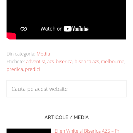
Din categoria:
Media
Etichete:
adventist
,
azs
,
biserica
,
biserica azs
,
melbourne
,
predica
,
predici
ARTICOLE / MEDIA
Ellen White și Biserica AZS – Pr