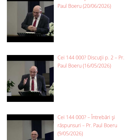
Paul Boeru (20/06/2026)
Cei 144 000? Discuții p. 2 – Pr.
Paul Boeru (16/05/2026)
Cei 144 000? – Întrebări și
răspunsuri – Pr. Paul Boeru
(9/05/2026)