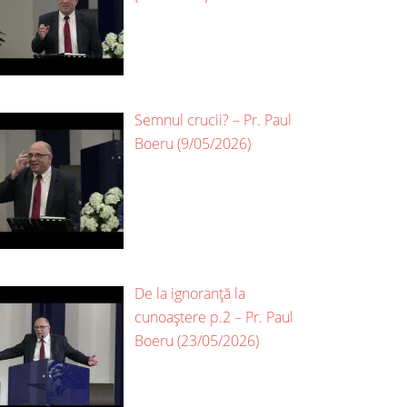
Semnul crucii? – Pr. Paul
Boeru (9/05/2026)
De la ignoranță la
cunoaștere p.2 – Pr. Paul
Boeru (23/05/2026)