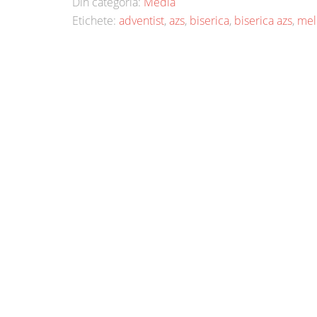
Din categoria:
Media
Etichete:
adventist
,
azs
,
biserica
,
biserica azs
,
mel