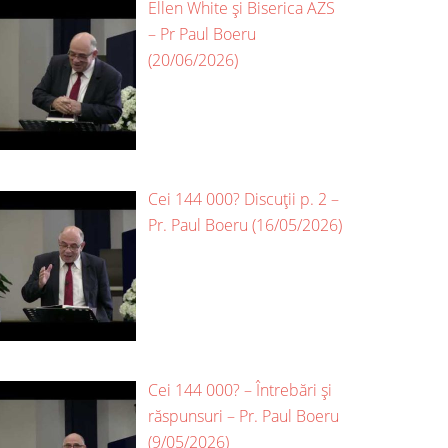
Ellen White și Biserica AZS
– Pr Paul Boeru
(20/06/2026)
Cei 144 000? Discuții p. 2 –
Pr. Paul Boeru (16/05/2026)
Cei 144 000? – Întrebări și
răspunsuri – Pr. Paul Boeru
(9/05/2026)