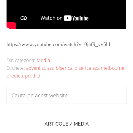
https://www.youtube.com/watch?v=0jaf9_yv5hI
Din categoria:
Media
Etichete:
adventist
,
azs
,
biserica
,
biserica azs
,
melbourne
,
predica
,
predici
ARTICOLE / MEDIA