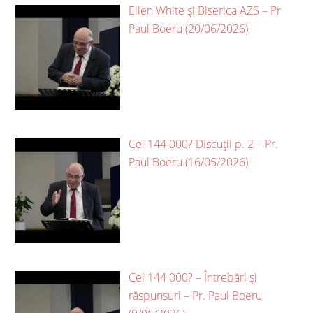
Ellen White și Biserica AZS – Pr
Paul Boeru (20/06/2026)
Cei 144 000? Discuții p. 2 – Pr.
Paul Boeru (16/05/2026)
Cei 144 000? – Întrebări și
răspunsuri – Pr. Paul Boeru