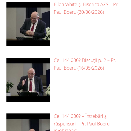
Ellen White și Biserica AZS – Pr
Paul Boeru (20/06/2026)
Cei 144 000? Discuții p. 2 – Pr.
Paul Boeru (16/05/2026)
Cei 144 000? – Întrebări și
răspunsuri – Pr. Paul Boeru