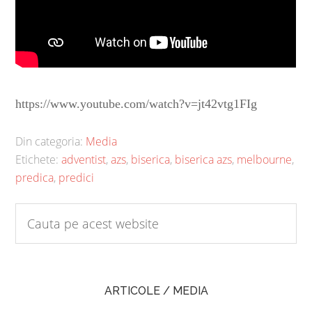
https://www.youtube.com/watch?v=jt42vtg1FIg
Din categoria:
Media
Etichete:
adventist
,
azs
,
biserica
,
biserica azs
,
melbourne
,
predica
,
predici
ARTICOLE / MEDIA