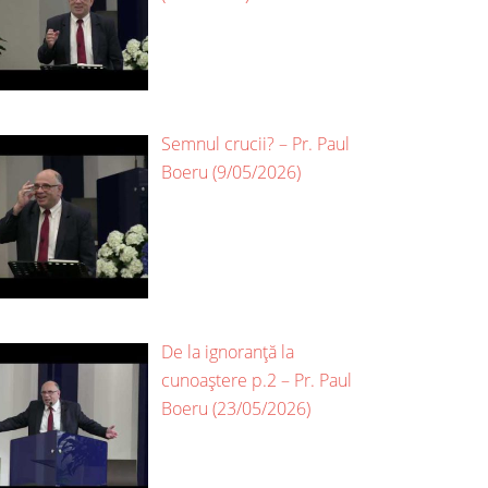
Semnul crucii? – Pr. Paul
Boeru (9/05/2026)
De la ignoranță la
cunoaștere p.2 – Pr. Paul
Boeru (23/05/2026)