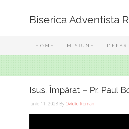
Biserica Adventista 
HOME
MISIUNE
DEPAR
Isus, Împărat – Pr. Paul 
iunie 11, 2023
By
Ovidiu Roman