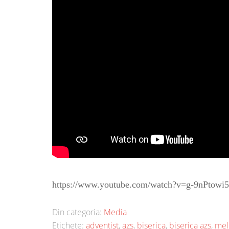
https://www.youtube.com/watch?v=g-9nPtowi5
Din categoria:
Media
Etichete:
adventist
,
azs
,
biserica
,
biserica azs
,
mel