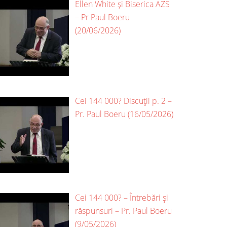
Ellen White și Biserica AZS
– Pr Paul Boeru
(20/06/2026)
Cei 144 000? Discuții p. 2 –
Pr. Paul Boeru (16/05/2026)
Cei 144 000? – Întrebări și
răspunsuri – Pr. Paul Boeru
(9/05/2026)