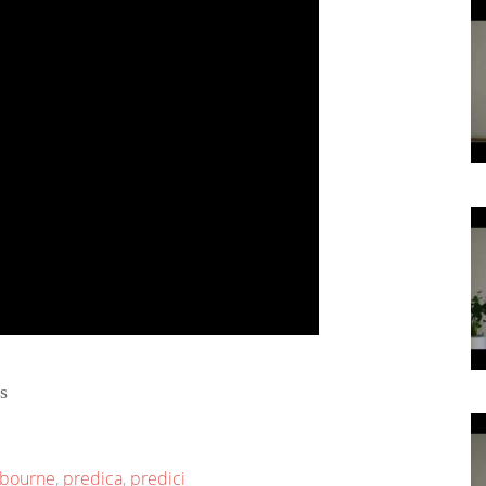
s
bourne
,
predica
,
predici