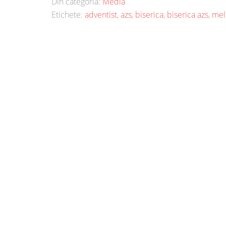
Din categoria:
Media
Etichete:
adventist
,
azs
,
biserica
,
biserica azs
,
mel