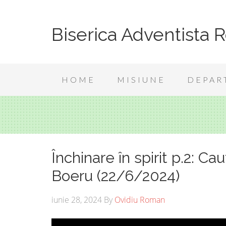
Biserica Adventista 
HOME
MISIUNE
DEPAR
Închinare în spirit p.2: Ca
Boeru (22/6/2024)
iunie 28, 2024
By
Ovidiu Roman