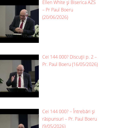
Ellen White și Biserica AZS
– Pr Paul Boeru
(20/06/2026)
Cei 144 000? Discuții p. 2 –
Pr. Paul Boeru (16/05/2026)
Cei 144 000? – Întrebări și
răspunsuri – Pr. Paul Boeru
(9/05/2026)