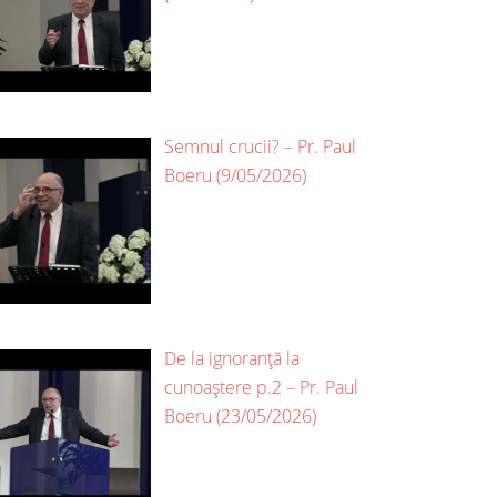
Semnul crucii? – Pr. Paul
Boeru (9/05/2026)
De la ignoranță la
cunoaștere p.2 – Pr. Paul
Boeru (23/05/2026)