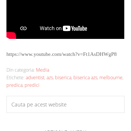
https://www.youtube.com/watch?v=Ft1AsDHWgP8
Din categoria:
Media
Etichete:
adventist
,
azs
,
biserica
,
biserica azs
,
melbourne
,
predica
,
predici