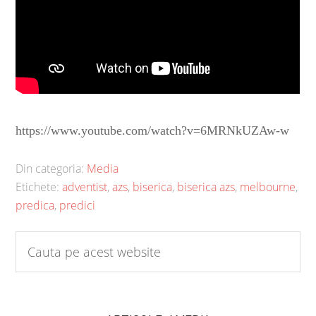
https://www.youtube.com/watch?v=6MRNkUZAw-w
Din categoria:
Media
Etichete:
adventist
,
azs
,
biserica
,
biserica azs
,
melbourne
,
predica
,
predici