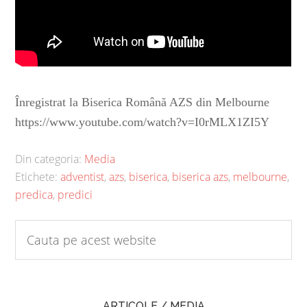
Înregistrat la Biserica Română AZS din Melbourne
https://www.youtube.com/watch?v=I0rMLX1ZI5Y
Din categoria:
Media
Etichete:
adventist
,
azs
,
biserica
,
biserica azs
,
melbourne
,
predica
,
predici
ARTICOLE / MEDIA