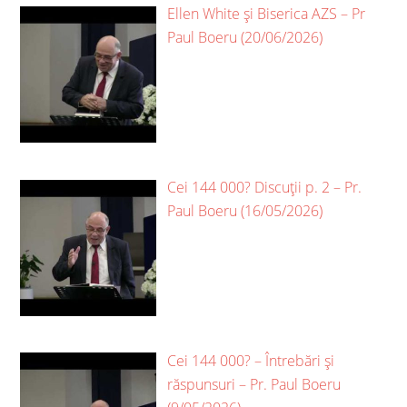
Ellen White și Biserica AZS – Pr
Paul Boeru (20/06/2026)
Cei 144 000? Discuții p. 2 – Pr.
Paul Boeru (16/05/2026)
Cei 144 000? – Întrebări și
răspunsuri – Pr. Paul Boeru