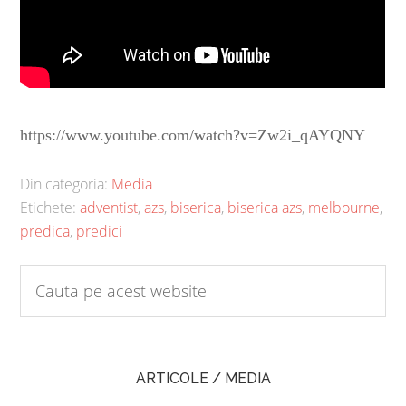
https://www.youtube.com/watch?v=Zw2i_qAYQNY
Din categoria:
Media
Etichete:
adventist
,
azs
,
biserica
,
biserica azs
,
melbourne
,
predica
,
predici
ARTICOLE / MEDIA