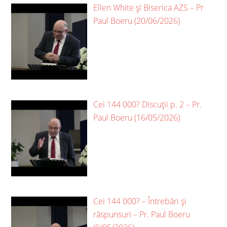
Ellen White și Biserica AZS – Pr
Paul Boeru (20/06/2026)
Cei 144 000? Discuții p. 2 – Pr.
Paul Boeru (16/05/2026)
Cei 144 000? – Întrebări și
răspunsuri – Pr. Paul Boeru