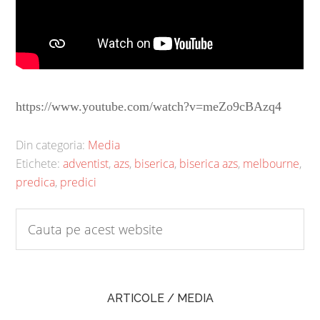
https://www.youtube.com/watch?v=meZo9cBAzq4
Din categoria:
Media
Etichete:
adventist
,
azs
,
biserica
,
biserica azs
,
melbourne
,
predica
,
predici
ARTICOLE / MEDIA