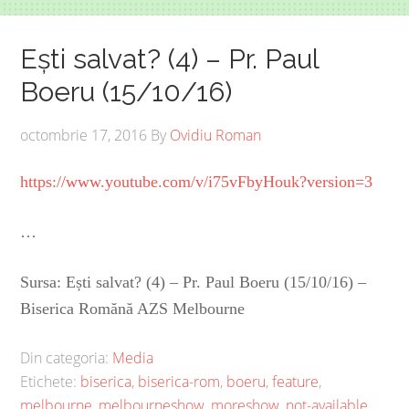
Ești salvat? (4) – Pr. Paul
Boeru (15/10/16)
octombrie 17, 2016
By
Ovidiu Roman
https://www.youtube.com/v/i75vFbyHouk?version=3
…
Sursa: Ești salvat? (4) – Pr. Paul Boeru (15/10/16) –
Biserica Romănă AZS Melbourne
Din categoria:
Media
Etichete:
biserica
,
biserica-rom
,
boeru
,
feature
,
melbourne
,
melbourneshow
,
moreshow
,
not-available
,