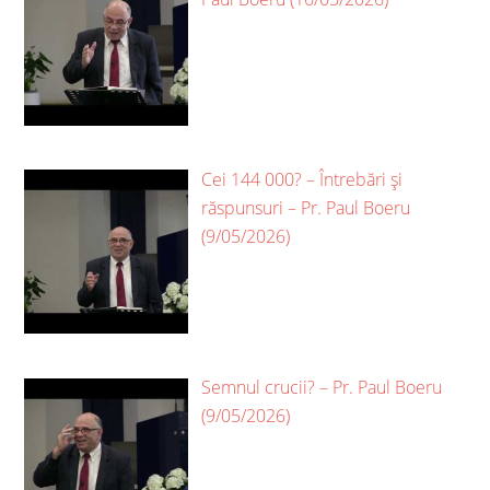
Cei 144 000? – Întrebări și
răspunsuri – Pr. Paul Boeru
(9/05/2026)
Semnul crucii? – Pr. Paul Boeru
(9/05/2026)