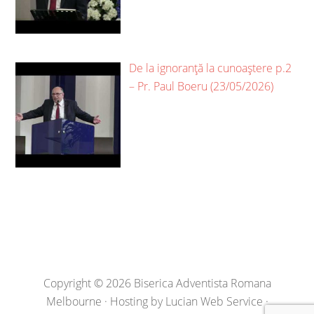
De la ignoranță la cunoaștere p.2
– Pr. Paul Boeru (23/05/2026)
Copyright © 2026 Biserica Adventista Romana
Melbourne · Hosting by
Lucian Web Service
·