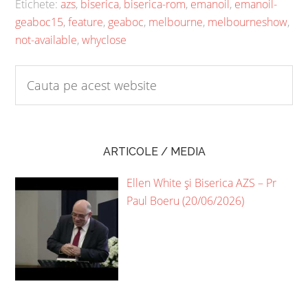
Etichete:
azs
,
biserica
,
biserica-rom
,
emanoil
,
emanoil-
geaboc15
,
feature
,
geaboc
,
melbourne
,
melbourneshow
,
not-available
,
whyclose
ARTICOLE / MEDIA
Ellen White și Biserica AZS – Pr
Paul Boeru (20/06/2026)