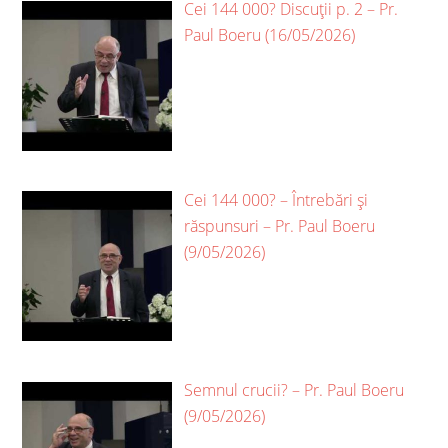
Cei 144 000? Discuții p. 2 – Pr.
Paul Boeru (16/05/2026)
Cei 144 000? – Întrebări și
răspunsuri – Pr. Paul Boeru
(9/05/2026)
Semnul crucii? – Pr. Paul Boeru
(9/05/2026)