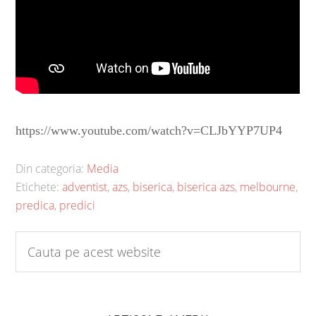
https://www.youtube.com/watch?v=CLJbYYP7UP4
Din categoria:
Media
Etichete:
adventist
,
azs
,
biserica
,
biserica azs
,
melbourne
,
predica
,
predici