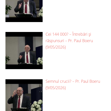
Cei 144 000? – Întrebări și
răspunsuri – Pr. Paul Boeru
(9/05/2026)
Semnul crucii? – Pr. Paul Boeru
(9/05/2026)