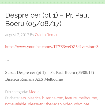
Despre cer (pt 1) – Pr. Paul
Boeru (05/08/17)
august 7, 2017
By
Ovidiu Roman
https://www.youtube.com/v/1T7E3weOZ54?version=3
…
Sursa: Despre cer (pt 1) – Pr. Paul Boeru (05/08/17) –
Biserica Romănă AZS Melbourne
Din categoria:
Media
Etichete:
azs
,
biserica
,
biserica-rom
,
feature
,
melbourne
,
not-available
,
please-try
,
the-video
,
video
,
whyclose