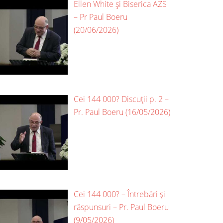
Ellen White și Biserica AZS
– Pr Paul Boeru
(20/06/2026)
Cei 144 000? Discuții p. 2 –
Pr. Paul Boeru (16/05/2026)
Cei 144 000? – Întrebări și
răspunsuri – Pr. Paul Boeru
(9/05/2026)