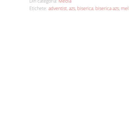
Din categoria:
Media
Etichete:
adventist
,
azs
,
biserica
,
biserica azs
,
mel