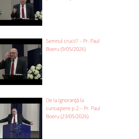
Semnul crucii? – Pr. Paul
Boeru (9/05/2026)
De la ignoranță la
cunoaștere p.2 – Pr. Paul
Boeru (23/05/2026)