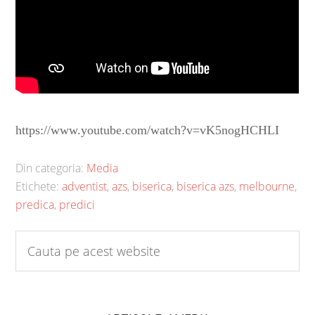
https://www.youtube.com/watch?v=vK5nogHCHLI
Din categoria:
Media
Etichete:
adventist
,
azs
,
biserica
,
biserica azs
,
melbourne
,
predica
,
predici