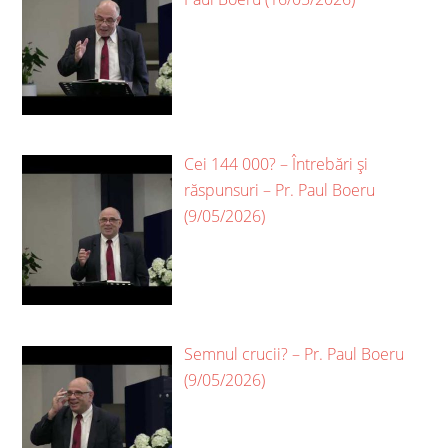
Cei 144 000? – Întrebări și
răspunsuri – Pr. Paul Boeru
(9/05/2026)
Semnul crucii? – Pr. Paul Boeru
(9/05/2026)