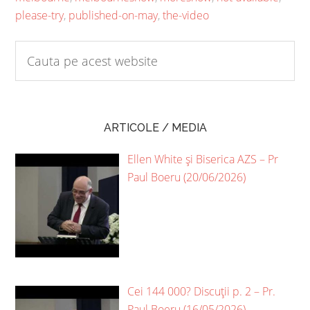
please-try
,
published-on-may
,
the-video
ARTICOLE / MEDIA
Ellen White și Biserica AZS – Pr
Paul Boeru (20/06/2026)
Cei 144 000? Discuții p. 2 – Pr.
Paul Boeru (16/05/2026)