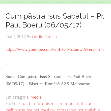
Cum păstra Isus Sabatul – Pr.
Paul Boeru (06/05/17)
mai 7, 2017
By
Ovidiu Roman
https://www.youtube.com/v/bLzGN5Euuw8?version=3
…
Sursa: Cum păstra Isus Sabatul – Pr. Paul Boeru
(06/05/17) – Biserica Romănă AZS Melbourne
Din categoria:
Media
Etichete:
azs
,
biserica
,
biserica-rom
,
boeru
,
feature
,
melbourne
,
melbourneshow
,
moreshow
,
not-available
,