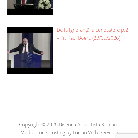
De la ignoranță la cunoaștere p.2
– Pr. Paul Boeru (23/05/2026)
Copyright © 2026 Biserica Adventista Romana
Melbourne · Hosting by
Lucian Web Service
·