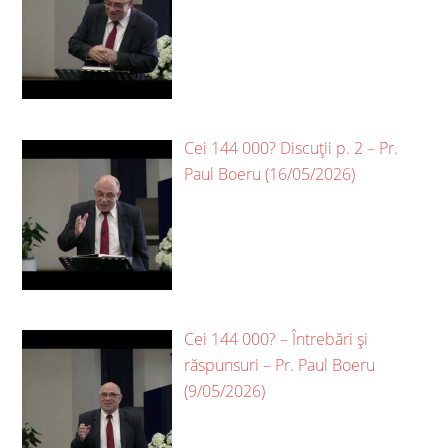
Cei 144 000? Discuții p. 2 – Pr.
Paul Boeru (16/05/2026)
Cei 144 000? – Întrebări și
răspunsuri – Pr. Paul Boeru
(9/05/2026)