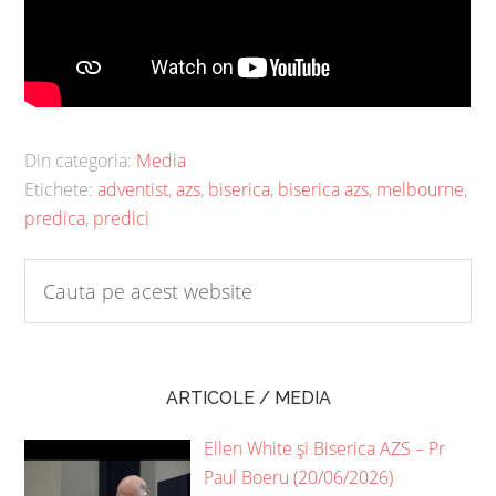
Din categoria:
Media
Etichete:
adventist
,
azs
,
biserica
,
biserica azs
,
melbourne
,
predica
,
predici
ARTICOLE / MEDIA
Ellen White și Biserica AZS – Pr
Paul Boeru (20/06/2026)